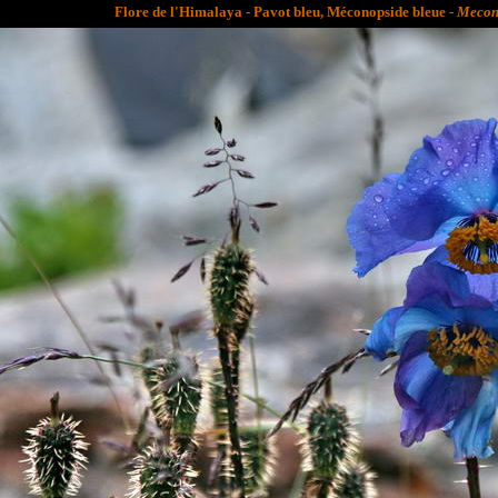
Flore de l'Himalaya - Pavot bleu, Méconopside bleue -
Mecono